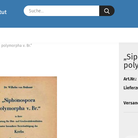
Suche...
polymorpha v. Br.“
„Si
poly
Art.Nr.:
Lieferze
Versan