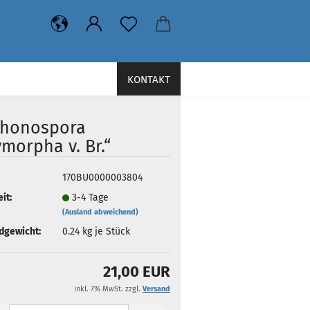
KONTAKT
phonospora
morpha v. Br.“
170BU0000003804
it:
3-4 Tage
(Ausland abweichend)
dgewicht:
0.24
kg je Stück
21,00 EUR
inkl. 7% MwSt. zzgl.
Versand