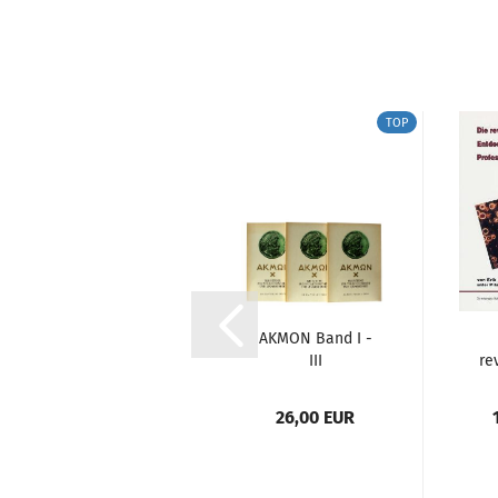
TOP
TOP
Materia Medica
AKMON Band I -
mit
III
re
Repertorium
me
En
25,00 EUR
26,00 EUR