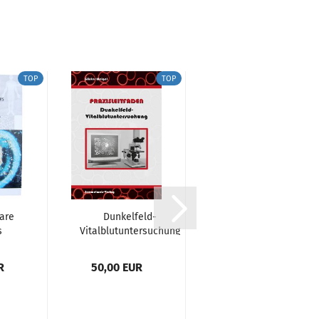
TOP
TOP
TOP
are
Dunkelfeld-
Vitalblutdiagnostik
s
Vitalblutuntersuchung
bei Tieren
“...
- Praxisleitfaden...
R
50,00 EUR
21,00 EUR