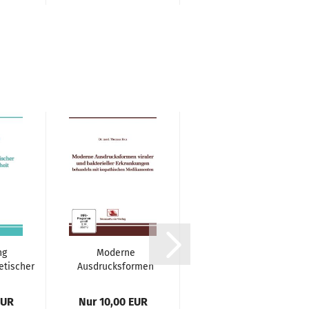
ng
Moderne
Blutuntersuchung
etischer
Ausdrucksformen
im Dunkelfeld
die...
viraler und
bakterieller...
EUR
Nur 10,00 EUR
Nur 25,00 EUR