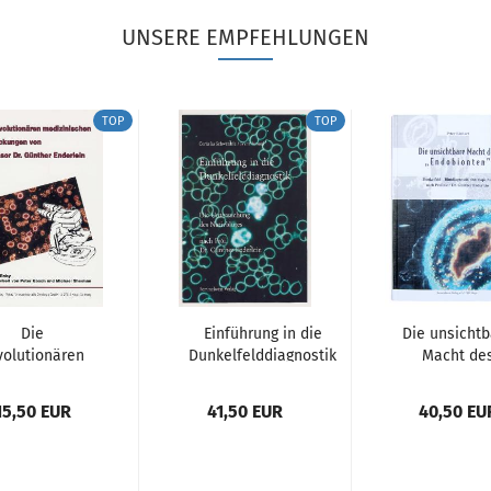
UNSERE EMPFEHLUNGEN
TOP
TOP
Die
Einführung in die
Die unsichtb
volutionären
Dunkelfelddiagnostik
Macht de
dizinischen
„Endobionten
tdeckungen...
15,50 EUR
41,50 EUR
40,50 EU