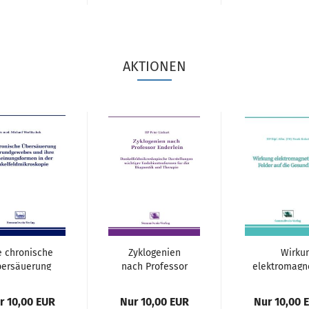
AKTIONEN
e chronische
Zyklogenien
Wirku
ersäuerung
nach Professor
elektromagn
des
Enderlein (Nr....
Felder auf 
ndgewebes...
r 10,00 EUR
Nur 10,00 EUR
Nur 10,00 