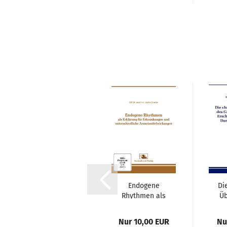
Diabetes
Endogene
Di
mellitus - eine
Rhythmen als
Üb
Form des
Erklärung für
Metabolischen...
Erkrankungen...
Gru
Nur 10,00 EUR
Nur 10,00 EUR
Nu